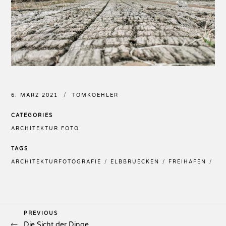
6. MÄRZ 2021
TOMKOEHLER
CATEGORIES
ARCHITEKTUR FOTO
TAGS
ARCHITEKTURFOTOGRAFIE
ELBBRUECKEN
FREIHAFEN
HA
Previous
PREVIOUS
Beitragsnavigation
Die Sicht der Dinge
Post