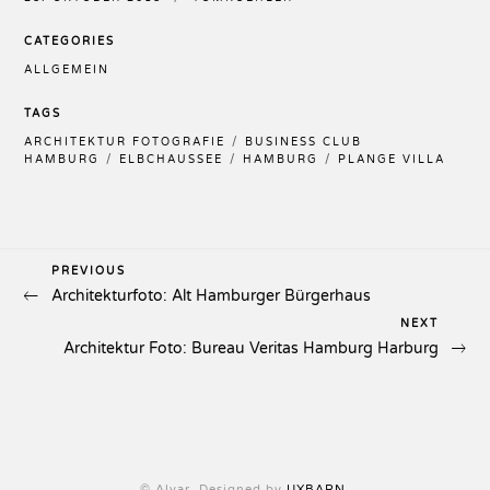
CATEGORIES
ALLGEMEIN
TAGS
ARCHITEKTUR FOTOGRAFIE
BUSINESS CLUB
HAMBURG
ELBCHAUSSEE
HAMBURG
PLANGE VILLA
Previous
PREVIOUS
Beitragsnavigation
Architekturfoto: Alt Hamburger Bürgerhaus
Post
Next
NEXT
Architektur Foto: Bureau Veritas Hamburg Harburg
Post
© Alvar. Designed by
UXBARN
.