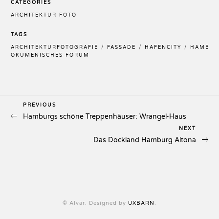
CATEGORIES
ARCHITEKTUR FOTO
TAGS
ARCHITEKTURFOTOGRAFIE
FASSADE
HAFENCITY
HAMBU
ÖKUMENISCHES FORUM
Previous
PREVIOUS
Beitragsnavigation
Hamburgs schöne Treppenhäuser: Wrangel-Haus
Post
Next
NEXT
Das Dockland Hamburg Altona
Post
© Alvar. Designed by
UXBARN
.