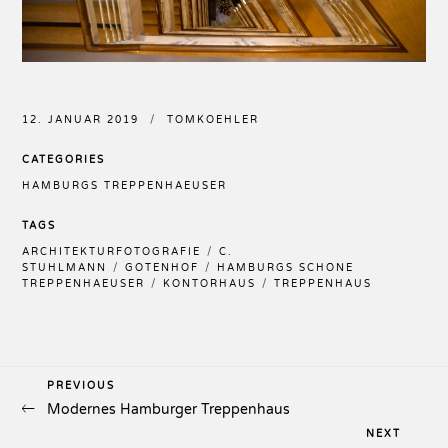
12. JANUAR 2019
TOMKOEHLER
CATEGORIES
HAMBURGS TREPPENHAEUSER
TAGS
ARCHITEKTURFOTOGRAFIE
C.
STUHLMANN
GOTENHOF
HAMBURGS SCHÖNE
TREPPENHAEUSER
KONTORHAUS
TREPPENHAUS
Previous
PREVIOUS
Beitragsnavigation
Modernes Hamburger Treppenhaus
Post
Next
NEXT