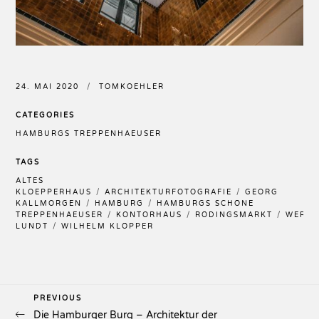
24. MAI 2020
TOMKOEHLER
CATEGORIES
HAMBURGS TREPPENHAEUSER
TAGS
ALTES
KLOEPPERHAUS
ARCHITEKTURFOTOGRAFIE
GEORG
KALLMORGEN
HAMBURG
HAMBURGS SCHÖNE
TREPPENHAEUSER
KONTORHAUS
RÖDINGSMARKT
WERN
LUNDT
WILHELM KLÖPPER
Previous
PREVIOUS
Beitragsnavigation
Die Hamburger Burg – Architektur der
Post